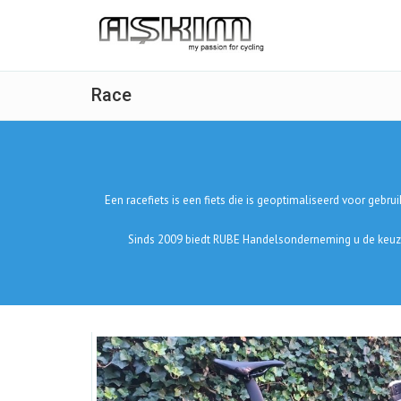
Race
Een racefiets is een fiets die is geoptimaliseerd voor gebr
Sinds 2009 biedt RUBE Handelsonderneming u de keuze u