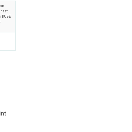
bon
epset
en RUBE
.
int