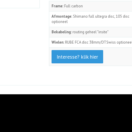
Frame:
Full carbon
Afmontage:
Shimano full ultegra disc, 105 disc
optioneel
Bekabeling:
routing geheel "insite"
Wielen:
RUBE FCA disc 38mm/DTSwiss optionee
Interesse? klik hier