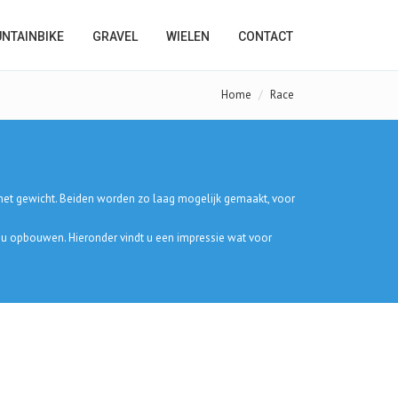
NTAINBIKE
GRAVEL
WIELEN
CONTACT
Home
Race
en het gewicht. Beiden worden zo laag mogelijk gemaakt, voor
r u opbouwen. Hieronder vindt u een impressie wat voor