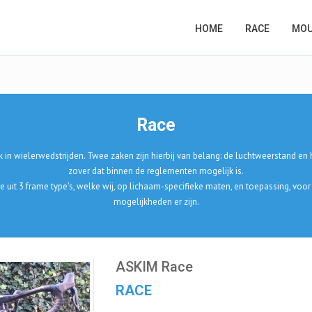
HOME
RACE
MOU
Race
uik in wielerwedstrijden. Twee zaken zijn hierbij van belang: de luchtweerstand 
zover dat binnen de reglementen mogelijk is.
it 3 frame type's, welke wij, op lichaam-specifieke maten, en toepassing, voo
mogelijkheden er zijn.
ASKIM Race
RACE