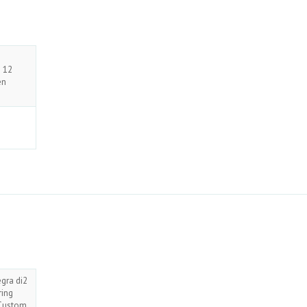
n
2 12
en
gra di2
ring
 Custom