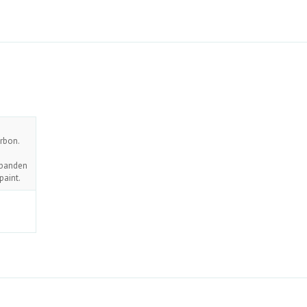
arbon.
 banden
paint.