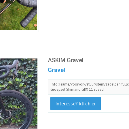
ASKIM Gravel
Gravel
Info:
Frame/voorvork/stuur/stem/zadelpen fullc
Groepset Shimano GRX 11 speed.
Interesse? klik hier