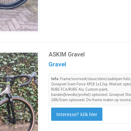
ASKIM Gravel
Gravel
Info:
Frame/voorvork/stuur/stem/zadelpen fullc
Groepset Sram Force XPLR 1x12sp. Wielset: opti
RUBE FCA/RUBE Alu. Custom paint,
banden(breedte/profiel) optioneel. Groepset S
GRX/Sram optioneel. Div frame maten op voorra
Interesse? klik hier