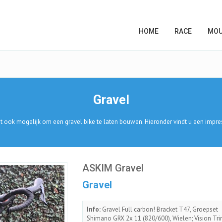
HOME
RACE
MOU
Gravel
 ook mogelijk om een gravel bike te laten bouwen. Hieronder vindt u een impres
ASKIM Gravel
Gravel
Info:
Gravel Full carbon! Bracket T47, Groepset
Shimano GRX 2x 11 (820/600), Wielen; Vision Tr