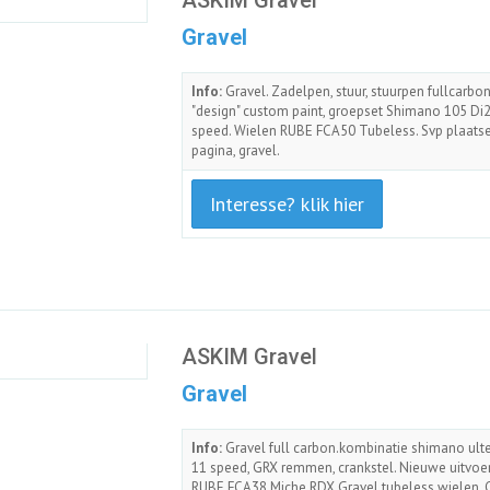
Gravel
Info:
Gravel. Zadelpen, stuur, stuurpen fullcarbo
"design" custom paint, groepset Shimano 105 Di
speed. Wielen RUBE FCA50 Tubeless. Svp plaats
pagina, gravel.
Interesse? klik hier
ASKIM Gravel
Gravel
Info:
Gravel full carbon.kombinatie shimano ulte
11 speed, GRX remmen, crankstel. Nieuwe uitvoe
RUBE FCA38 Miche RDX Gravel tubeless wielen.