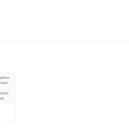
arbon.
oneel
himano
ad.